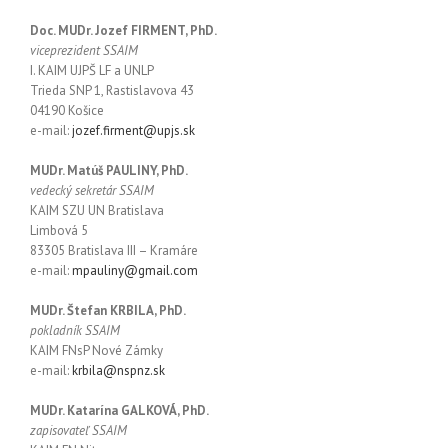
Doc. MUDr. Jozef FIRMENT, PhD.
viceprezident SSAIM
I. KAIM UJPŠ LF a UNLP
Trieda SNP 1, Rastislavova 43
04190 Košice
e-mail:
jozef.firment@upjs.sk
MUDr. Matúš PAULINY, PhD.
vedecký sekretár SSAIM
KAIM SZU UN Bratislava
Limbová 5
83305 Bratislava III – Kramáre
e-mail:
mpauliny@gmail.com
MUDr. Štefan KRBILA, PhD.
pokladník SSAIM
KAIM FNsP Nové Zámky
e-mail:
krbila@nspnz.sk
MUDr. Katarína GALKOVÁ, PhD.
zapisovateľ SSAIM