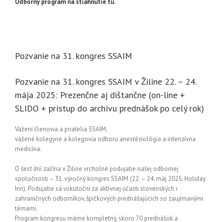
Odborný program na stiahnutie tu.
Pozvanie na 31. kongres SSAIM
Pozvanie na 31. kongres SSAIM v Žiline 22. – 24.
mája 2025: Prezenčne aj dištančne (on-line +
SLIDO + prístup do archívu prednášok po celý rok)
Vážení členovia a priatelia SSAIM,
vážené kolegyne a kolegovia odboru anestéziológia a intenzívna
medicína.
O šesť dní začína v Žiline vrcholné podujatie našej odbornej
spoločnosti – 31. výročný kongres SSAIM (22. – 24. máj 2025, Holiday
Inn). Podujatie sa uskutoční za aktívnej účasti slovenských i
zahraničných odborníkov, špičkových prednášajúcich so zaujímavými
témami.
Program kongresu máme kompletný, skoro 70 prednášok a