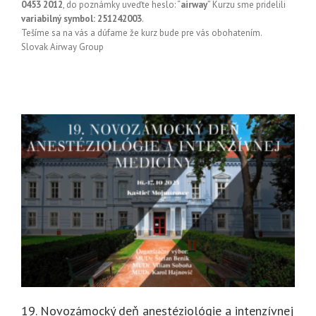
0453 2012
, do poznámky uveďte heslo: “
airway
” Kurzu sme pridelili
variabilný symbol: 251242003
.
Tešíme sa na vás a dúfame že kurz bude pre vás obohatením.
Slovak Airway Group
19. Novozámocký deň anestéziológie a intenzívnej