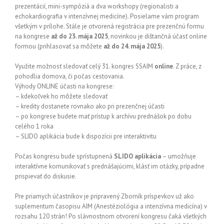
prezentácií, mini-sympóziá a dva workshopy (regionalisti a
echokardiografia v intenzívnej medicíne). Posielame vám program
všetkým v prílohe. Stále je otvorená registrácia pre prezenčnú formu
na kongrese
až do 23. mája 2025
, novinkou je dištančná účasť online
formou (prihlasovať sa môžete
až do 24. mája 2025
).
Využite možnosť sledovať celý 31. kongres SSAIM
online
. Z práce, z
pohodlia domova, či počas cestovania.
Výhody ONLINE účasti na kongrese:
– kdekoľvek ho môžete sledovať
– kredity dostanete rovnako ako pri prezenčnej účasti
– po kongrese budete mať prístup k archívu prednášok po dobu
celého 1 roka
– SLIDO aplikácia bude k dispozícii pre interaktivitu
Počas kongresu bude sprístupnená
SLIDO aplikácia
– umožňuje
interaktívne komunikovať s prednášajúcimi, klásť im otázky, prípadne
prispievať do diskusie.
Pre priamych účastníkov je pripravený Zborník príspevkov už ako
suplementum časopisu AIM (Anestéziológia a intenzívna medicína) v
rozsahu 120 strán! Po slávnostnom otvorení kongresu čaká všetkých