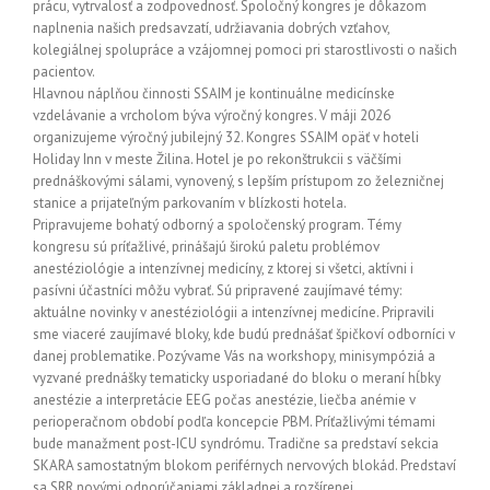
prácu, vytrvalosť a zodpovednosť. Spoločný kongres je dôkazom
naplnenia našich predsavzatí, udržiavania dobrých vzťahov,
kolegiálnej spolupráce a vzájomnej pomoci pri starostlivosti o našich
pacientov.
Hlavnou náplňou činnosti SSAIM je kontinuálne medicínske
vzdelávanie a vrcholom býva výročný kongres. V máji 2026
organizujeme výročný jubilejný 32. Kongres SSAIM opäť v hoteli
Holiday Inn v meste Žilina. Hotel je po rekonštrukcii s väčšími
prednáškovými sálami, vynovený, s lepším prístupom zo železničnej
stanice a prijateľným parkovaním v blízkosti hotela.
Pripravujeme bohatý odborný a spoločenský program. Témy
kongresu sú príťažlivé, prinášajú širokú paletu problémov
anestéziológie a intenzívnej medicíny, z ktorej si všetci, aktívni i
pasívni účastníci môžu vybrať. Sú pripravené zaujímavé témy:
aktuálne novinky v anestéziológii a intenzívnej medicíne. Pripravili
sme viaceré zaujímavé bloky, kde budú prednášať špičkoví odborníci v
danej problematike. Pozývame Vás na workshopy, minisympóziá a
vyzvané prednášky tematicky usporiadané do bloku o meraní hĺbky
anestézie a interpretácie EEG počas anestézie, liečba anémie v
perioperačnom období podľa koncepcie PBM. Príťažlivými témami
bude manažment post-ICU syndrómu. Tradične sa predstaví sekcia
SKARA samostatným blokom periférnych nervových blokád. Predstaví
sa SRR novými odporúčaniami základnej a rozšírenej