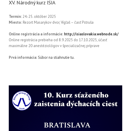
XV. Národný kurz ISIA
Termín:
24.-25. október 2025
Miesto:
Rezort Masarykov dvor, Vígľaš – časť Pstruša
Online registrácia a informácie:
http://isiaslovakia.webnode.sk/
Online registrácia prebieha od 8.9.2025 do 17.10.2025, účasť
maximálne 20 anestéziológov v špecializačnej príprave
Prvá informácia:
Súbor na stiahnutie tu.