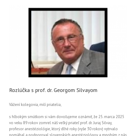
Rozlúčka s prof. dr. Georgom Silvayom
Vážení kolegovia, milí priatelia,
s hlbokým smútkom si vám dovoľujeme oznámiť, že 25. marca 2025
vo veku 89 rokov zomrel náš veľký priateľ prof. dr. Juraj Silvay,
profesor anestéziológie, ktorý dlhé roky (vyše 30 rokov) vytrvalo
pomáhal a podporoval slovenských anestéziológov a mnohým z nás