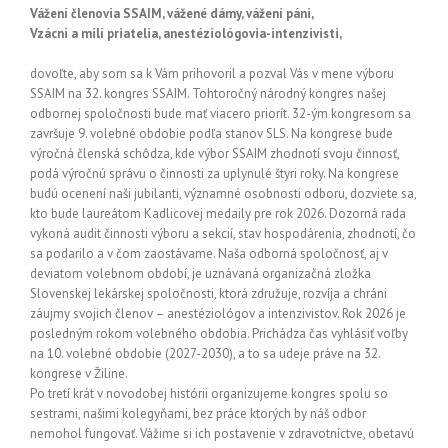
Vážení členovia SSAIM, vážené dámy, vážení páni,
Vzácni a milí priatelia, anestéziológovia-intenzivisti,
dovoľte, aby som sa k Vám prihovoril a pozval Vás v mene výboru
SSAIM na 32. kongres SSAIM. Tohtoročný národný kongres našej
odbornej spoločnosti bude mať viacero priorít. 32-ým kongresom sa
završuje 9. volebné obdobie podľa stanov SLS. Na kongrese bude
výročná členská schôdza, kde výbor SSAIM zhodnotí svoju činnosť,
podá výročnú správu o činnosti za uplynulé štyri roky. Na kongrese
budú ocenení naši jubilanti, významné osobnosti odboru, dozviete sa,
kto bude laureátom Kadlicovej medaily pre rok 2026. Dozorná rada
vykoná audit činnosti výboru a sekcií, stav hospodárenia, zhodnotí, čo
sa podarilo a v čom zaostávame. Naša odborná spoločnosť, aj v
deviatom volebnom období, je uznávaná organizačná zložka
Slovenskej lekárskej spoločnosti, ktorá združuje, rozvíja a chráni
záujmy svojich členov – anestéziológov a intenzivistov. Rok 2026 je
posledným rokom volebného obdobia. Prichádza čas vyhlásiť voľby
na 10. volebné obdobie (2027-2030), a to sa udeje práve na 32.
kongrese v Žiline.
Po tretí krát v novodobej histórii organizujeme kongres spolu so
sestrami, našimi kolegyňami, bez práce ktorých by náš odbor
nemohol fungovať. Vážime si ich postavenie v zdravotníctve, obetavú