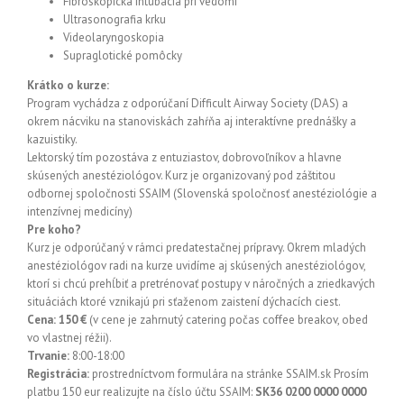
Fibroskopická intubácia pri vedomí
Ultrasonografia krku
Videolaryngoskopia
Supraglotické pomôcky
Krátko o kurze:
Program vychádza z odporúčaní Difficult Airway Society (DAS) a
okrem nácviku na stanoviskách zahŕňa aj interaktívne prednášky a
kazuistiky.
Lektorský tím pozostáva z entuziastov, dobrovoľníkov a hlavne
skúsených anestéziológov. Kurz je organizovaný pod záštitou
odbornej spoločnosti SSAIM (Slovenská spoločnosť anestéziológie a
intenzívnej medicíny)
Pre koho?
Kurz je odporúčaný v rámci predatestačnej prípravy. Okrem mladých
anestéziológov radi na kurze uvidíme aj skúsených anestéziológov,
ktorí si chcú prehĺbiť a pretrénovať postupy v náročných a zriedkavých
situáciách ktoré vznikajú pri sťaženom zaistení dýchacích ciest.
Cena: 150 €
(v cene je zahrnutý catering počas coffee breakov, obed
vo vlastnej réžii).
Trvanie:
8:00-18:00
Registrácia:
prostredníctvom formulára na stránke SSAIM.sk Prosím
platbu 150 eur realizujte na číslo účtu SSAIM:
SK36 0200 0000 0000