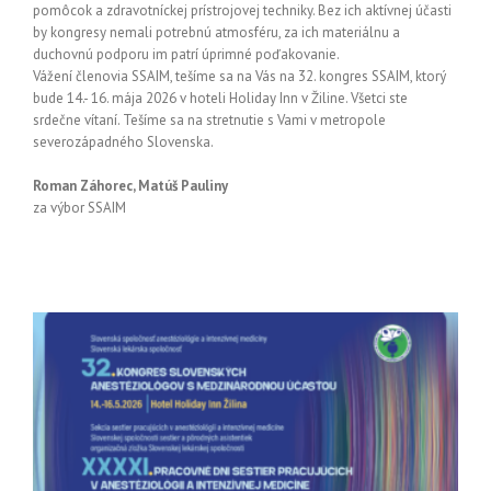
pomôcok a zdravotníckej prístrojovej techniky. Bez ich aktívnej účasti
by kongresy nemali potrebnú atmosféru, za ich materiálnu a
duchovnú podporu im patrí úprimné poďakovanie.
Vážení členovia SSAIM, tešíme sa na Vás na 32. kongres SSAIM, ktorý
bude 14.- 16. mája 2026 v hoteli Holiday Inn v Žiline. Všetci ste
srdečne vítaní. Tešíme sa na stretnutie s Vami v metropole
severozápadného Slovenska.
Roman Záhorec, Matúš Pauliny
za výbor SSAIM
u