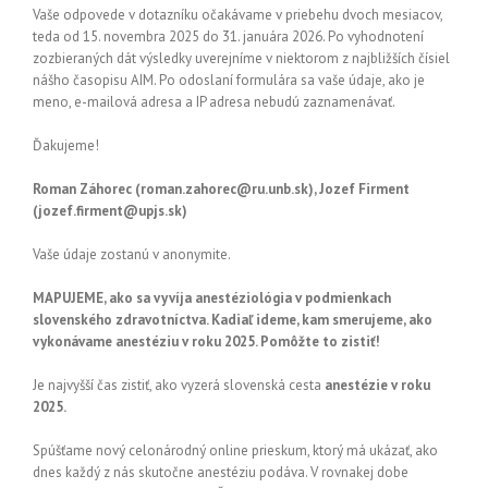
Vaše odpovede v dotazníku očakávame v priebehu dvoch mesiacov,
teda od 15. novembra 2025 do 31. januára 2026. Po vyhodnotení
zozbieraných dát výsledky uverejníme v niektorom z najbližších čísiel
nášho časopisu AIM. Po odoslaní formulára sa vaše údaje, ako je
meno, e-mailová adresa a IP adresa nebudú zaznamenávať.
Ďakujeme!
Roman Záhorec (roman.zahorec@ru.unb.sk), Jozef Firment
(jozef.firment@upjs.sk)
Vaše údaje zostanú v anonymite.
MAPUJEME, ako sa vyvíja anestéziológia v podmienkach
slovenského zdravotníctva. Kadiaľ ideme, kam smerujeme, ako
vykonávame anestéziu v roku 2025. Pomôžte to zistiť!
Je najvyšší čas zistiť, ako vyzerá slovenská cesta
anestézie v roku
2025.
Spúšťame nový celonárodný online prieskum, ktorý má ukázať, ako
dnes každý z nás skutočne anestéziu podáva. V rovnakej dobe