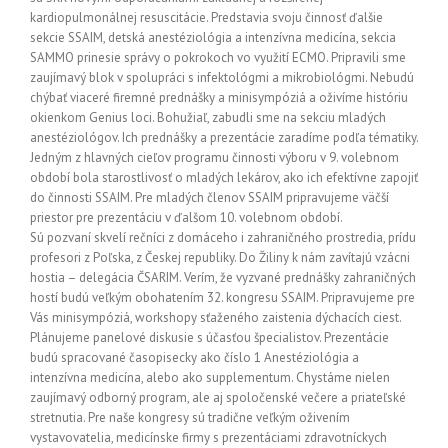
kardiopulmonálnej resuscitácie. Predstavia svoju činnosť ďalšie
sekcie SSAIM, detská anestéziológia a intenzívna medicína, sekcia
SAMMO prinesie správy o pokrokoch vo využití ECMO. Pripravili sme
zaujímavý blok v spolupráci s infektológmi a mikrobiológmi. Nebudú
chýbať viaceré firemné prednášky a minisympóziá a oživíme históriu
okienkom Genius loci. Bohužiaľ, zabudli sme na sekciu mladých
anestéziológov. Ich prednášky a prezentácie zaradíme podľa tématiky.
Jedným z hlavných cieľov programu činnosti výboru v 9. volebnom
období bola starostlivosť o mladých lekárov, ako ich efektívne zapojiť
do činnosti SSAIM. Pre mladých členov SSAIM pripravujeme väčší
priestor pre prezentáciu v ďalšom 10. volebnom období.
Sú pozvaní skvelí rečníci z domáceho i zahraničného prostredia, prídu
profesori z Poľska, z Českej republiky. Do Žiliny k nám zavítajú vzácni
hostia – delegácia ČSARIM. Verím, že vyzvané prednášky zahraničných
hostí budú veľkým obohatením 32. kongresu SSAIM. Pripravujeme pre
Vás minisympóziá, workshopy sťaženého zaistenia dýchacích ciest.
Plánujeme panelové diskusie s účasťou špecialistov. Prezentácie
budú spracované časopisecky ako číslo 1 Anestéziológia a
intenzívna medicína, alebo ako supplementum. Chystáme nielen
zaujímavý odborný program, ale aj spoločenské večere a priateľské
stretnutia. Pre naše kongresy sú tradične veľkým oživením
vystavovatelia, medicínske firmy s prezentáciami zdravotníckych