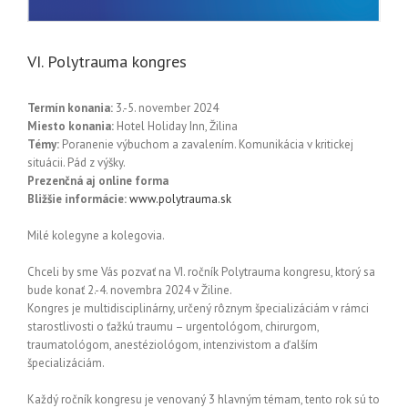
VI. Polytrauma kongres
Termín konania:
3.-5. november 2024
Miesto konania:
Hotel Holiday Inn, Žilina
Témy:
Poranenie výbuchom a zavalením. Komunikácia v kritickej
situácii. Pád z výšky.
Prezenčná aj online forma
Bližšie informácie:
www.polytrauma.sk
Milé kolegyne a kolegovia.
Chceli by sme Vás pozvať na VI. ročník Polytrauma kongresu, ktorý sa
bude konať 2.-4. novembra 2024 v Žiline.
Kongres je multidisciplinárny, určený rôznym špecializáciám v rámci
starostlivosti o ťažkú traumu – urgentológom, chirurgom,
traumatológom, anestéziológom, intenzivistom a ďalším
špecializáciám.
Každý ročník kongresu je venovaný 3 hlavným témam, tento rok sú to