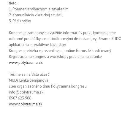
tieto:
1. Poranenia výbuchom a zavalením
2. Komunikácia v kritickej situácii
3. Pád z výšky
Kongres je zameraný na využitie informácií v praxi, kombinujeme
odborné prednášky s multiodborovými diskusiami, využívame SLIDO
aplikáciu na interaktívne kazuistiky.
Kongres prebieha v prezenčnej aj online forme. Je kreditovaný.
Registrácia na kongres a workshopy prebieha na stránke
www.polytrauma.sk
.
Tešíme sa na Vašu účasť.
MUDr. Lenka Semjanová
člen organizačného tímu Polytrauma kongresu
info@polytrauma.sk
0907 623 906
www.polytrauma.sk