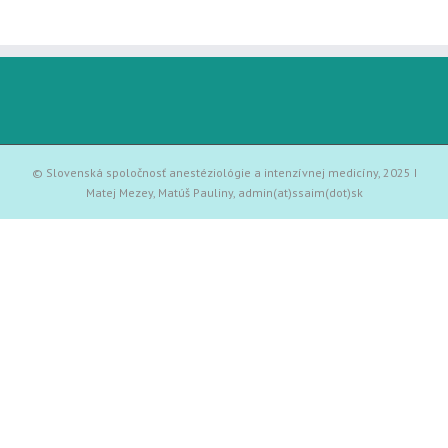
© Slovenská spoločnosť anestéziológie a intenzívnej medicíny, 2025 I
Matej Mezey, Matúš Pauliny,
admin(at)ssaim(dot)sk