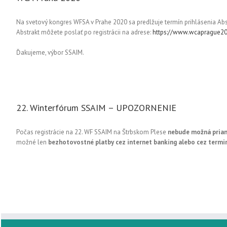
Na svetový kongres WFSA v Prahe 2020 sa predlžuje termín prihlásenia Abst
Abstrakt môžete poslať po registrácii na adrese:
https://www.wcaprague202
Ďakujeme, výbor SSAIM.
22. Winterfórum SSAIM – UPOZORNENIE
Počas registrácie na 22. WF SSAIM na Štrbskom Plese
nebude možná priam
možné len
bezhotovostné platby cez internet banking alebo cez termi