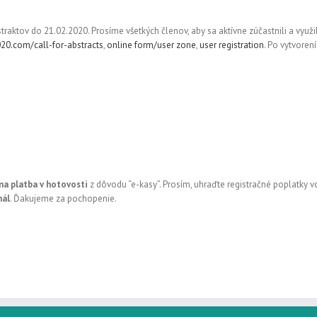
raktov do 21.02.2020. Prosíme všetkých členov, aby sa aktívne zúčastnili a vyu
0.com/call-for-abstracts
,
online form/user zone
,
user registration
. Po vytvoren
a platba v hotovosti
z dôvodu “e-kasy”. Prosím, uhraďte registračné poplatky
nál
. Ďakujeme za pochopenie.