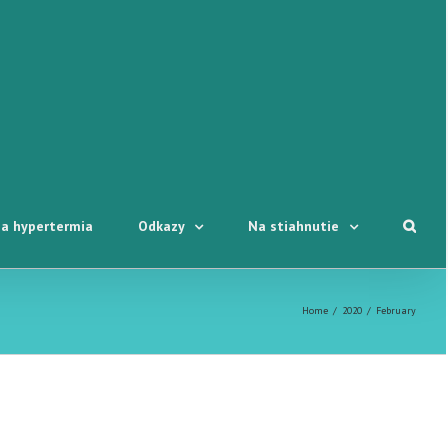
a hypertermia
Odkazy
Na stiahnutie
Home
/
2020
/
February