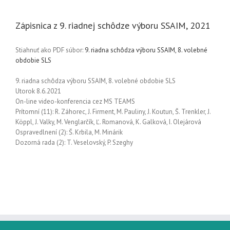
Zápisnica z 9. riadnej schôdze výboru SSAIM, 2021
Stiahnuť ako PDF súbor:
9. riadna schôdza výboru SSAIM, 8. volebné
obdobie SLS
9. riadna schôdza výboru SSAIM, 8. volebné obdobie SLS
Utorok 8.6.2021
On-line video-konferencia cez MS TEAMS
Prítomní (11): R. Záhorec, J. Firment, M. Pauliny, J. Koutun, Š. Trenkler, J.
Köppl, J. Valky, M. Venglarčík, Ľ. Romanová, K. Galková, I. Olejárová
Ospravedlnení (2): Š. Krbila, M. Minárik
Dozorná rada (2): T. Veselovský, P. Szeghy