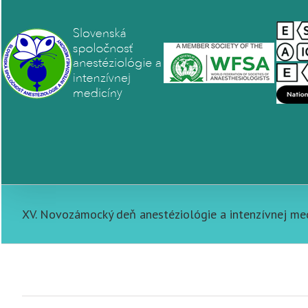
XV. Novozámocký deň anestéziológie a intenzívnej me