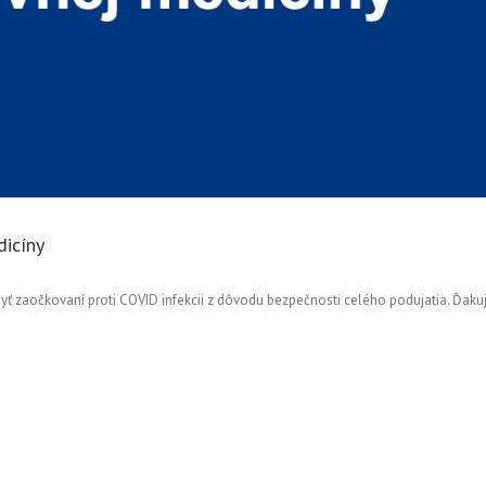
dicíny
a byť zaočkovaní proti COVID infekcii z dôvodu bezpečnosti celého podujatia. Ďak