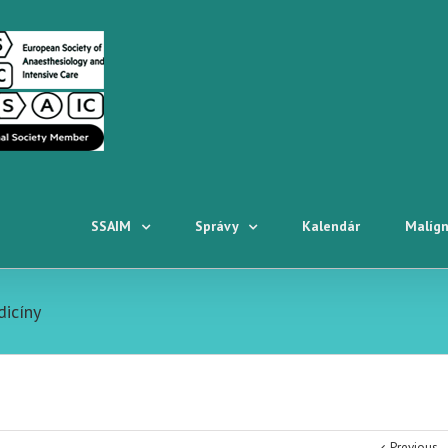
SSAIM
Správy
Kalendár
Malígn
dicíny
Previous