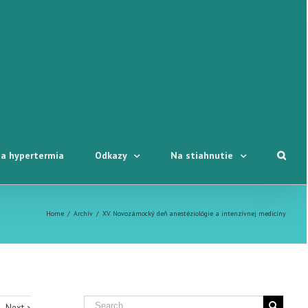
a hypertermia
Odkazy
Na stiahnutie
Home
/
Archív
/
XV. Novozámocký deň anestéziológie a intenzívnej medicíny
Next