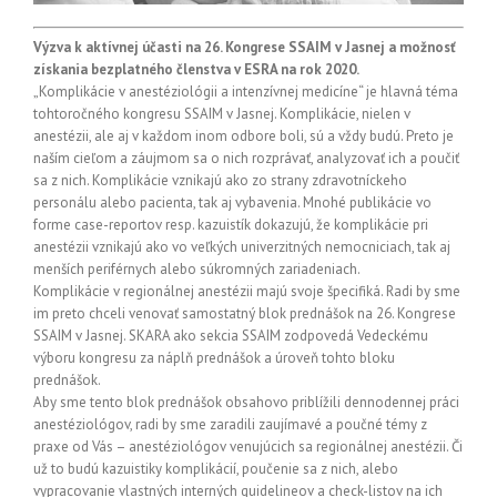
Výzva k aktívnej účasti na 26. Kongrese SSAIM v Jasnej a možnosť
získania bezplatného členstva v ESRA na rok 2020.
„Komplikácie v anestéziológii a intenzívnej medicíne“ je hlavná téma
tohtoročného kongresu SSAIM v Jasnej. Komplikácie, nielen v
anestézii, ale aj v každom inom odbore boli, sú a vždy budú. Preto je
naším cieľom a záujmom sa o nich rozprávať, analyzovať ich a poučiť
sa z nich. Komplikácie vznikajú ako zo strany zdravotníckeho
personálu alebo pacienta, tak aj vybavenia. Mnohé publikácie vo
forme case-reportov resp. kazuistík dokazujú, že komplikácie pri
anestézii vznikajú ako vo veľkých univerzitných nemocniciach, tak aj
menších periférnych alebo súkromných zariadeniach.
Komplikácie v regionálnej anestézii majú svoje špecifiká. Radi by sme
im preto chceli venovať samostatný blok prednášok na 26. Kongrese
SSAIM v Jasnej. SKARA ako sekcia SSAIM zodpovedá Vedeckému
výboru kongresu za náplň prednášok a úroveň tohto bloku
prednášok.
Aby sme tento blok prednášok obsahovo priblížili dennodennej práci
anestéziológov, radi by sme zaradili zaujímavé a poučné témy z
praxe od Vás – anestéziológov venujúcich sa regionálnej anestézii. Či
už to budú kazuistiky komplikácií, poučenie sa z nich, alebo
vypracovanie vlastných interných guidelineov a check-listov na ich