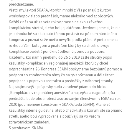
predchádzanie.
Všetci my, lektori SKARA, ktorých mnohí z Vás poznajú z kurzov,
workshopov alebo prednášok, máme niekoľko vecí spoločných.
Každý z nás sa už za veľa rokov praxe s nejakou závažnou
komplikáciou stretol, alebo bol jej aktérom. Uvedomujeme si, že nie
je jednoduché sa s takouto témou postaviť na pódium národného
kongresu a priznať si, že niečo nevyšlo podľa plánu. A preto sme sa
rozhodli Vám, kolegom a priateľom ktorý by sa chceli o svoje
komplikácie podeliť, ponúknuť odbornú pomoc a podporu.
Každému, kto nám v priebehu do 26.3.2019 zašle stručný popis
kazuistiky komplikácie v regionálnej anestézii, ktorú by chcel
odprednášať na 26. Kongrese SSAIM poskytneme bezplatnú pomoc a
podporu so zhodnotením témy čo sa týka významu a dôležitosti,
poprípade s prípravou abstraktu a prednášky z odbornej stránky.
Najzaujímavejšie príspevky budú zaradené priamo do bloku
„Komplikácie v regionálnej anestézii“ a najlepšia a najpoučnejšia
prednáška bude ohodnotená asociovaným členstvom v ESRA na rok
2020 (podmienené členstvom v SKARA, teda SSAIM). Vítané sú
kazuistiky, interné guideline, alebo check-listy, s ktorými ste sa priamo
stretli, alebo boli vypracované a používajú sa vo vašom
zdravotníckom zariadení.
S pozdravom, SKARA.