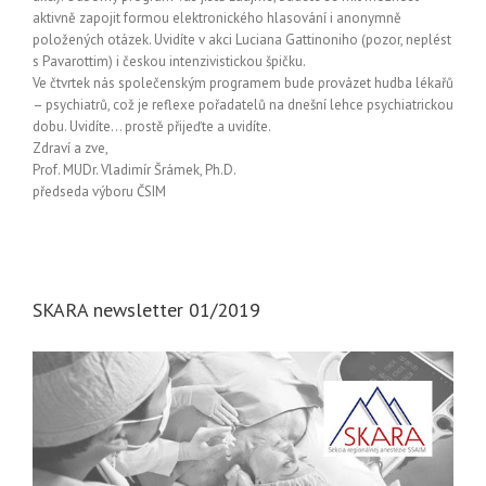
aktivně zapojit formou elektronického hlasování i anonymně
položených otázek. Uvidíte v akci Luciana Gattinoniho (pozor, neplést
s Pavarottim) i českou intenzivistickou špičku.
Ve čtvrtek nás společenským programem bude provázet hudba lékařů
– psychiatrů, což je reflexe pořadatelů na dnešní lehce psychiatrickou
dobu. Uvidíte… prostě přijeďte a uvidíte.
Zdraví a zve,
Prof. MUDr. Vladimír Šrámek, Ph.D.
předseda výboru ČSIM
SKARA newsletter 01/2019