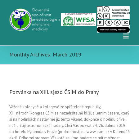
Monthly Archives:
March 2019
Pozvánka na XIII. sjezd ČSIM do Prahy
Vážené kolegyně a kolegové ze spřátelené republiky,
XIII. národní kongres ČSIM se nezadržitelně blíží, s letním časem, který
si na hodinkách nastavíme již tento víkend, dokonce o hodinu dříve,
než určují astronomické hodiny. Chci Vás pozvat 24.-26. dubna 2019
do hotelu Pyramida v Praze (podrobnosti na www.csim.cz v Kalendáři
akcí). Odborný program Vás jistě zaujme, budete se mít možnost