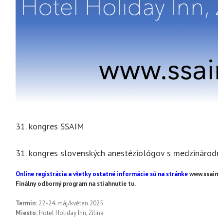
31. kongres SSAIM
31. kongres slovenských anestéziológov s medzinárod
Online registrácia a všetky ostatné informácie sú na stránke
www.ssai
Finálny odborný program na stiahnutie tu.
Termín:
22.-24. máj/květen 2025
Miesto:
Hotel Holiday Inn, Žilina