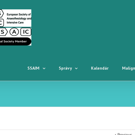
SSAIM
Správy
Kalendár
Malígn
Previous