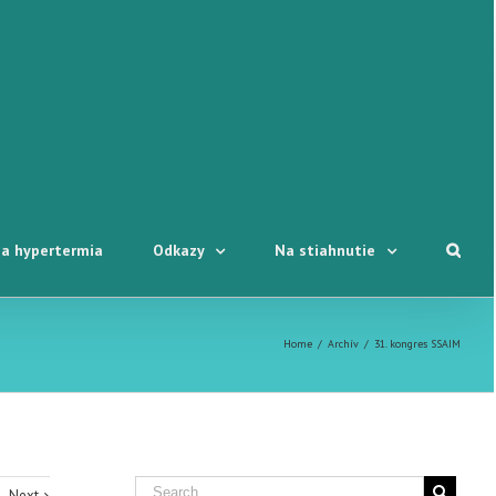
a hypertermia
Odkazy
Na stiahnutie
Home
/
Archív
/
31. kongres SSAIM
Next