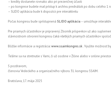
– kredity dostanete rovnako ako pri prezenčnej účasti
– po kongrese budete mať prístup k archívu prednášok po dobu celého 1 r
– SLIDO aplikácia bude k dispozícii pre interaktivitu
Počas kongresu bude sprístupnená
SLIDO aplikácia
– umožňuje interaktívn
Pre priamych účastníkov je pripravený Zborník príspevkov už ako suplemen
slávnostnom otvorení kongresu čaká všetkých priamych účastníkov spoločn
Bližšie informácie a registrácia:
www.ssaimkongres.sk
. Využite možnosť b
Tešíme sa na stretnutie s Vami, či už osobne v Žiline alebo v online priesto
S pozdravom,
členovia Vedeckého a organizačného výboru 31. kongresu SSAIM.
Bratislava, 17. mája 2025