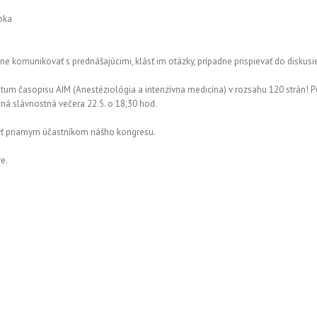
oka
e komunikovať s prednášajúcimi, klásť im otázky, prípadne prispievať do diskusi
tum časopisu AIM (Anestéziológia a intenzívna medicína) v rozsahu 120 strán! 
á slávnostná večera 22.5. o 18,30 hod.
yť priamym účastníkom nášho kongresu.
re.