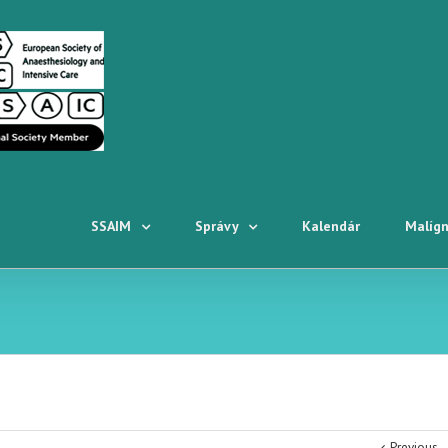
SSAIM
Správy
Kalendár
Malígn
Previous