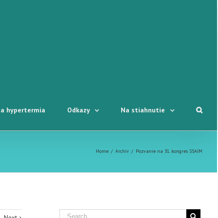
a hypertermia
Odkazy
Na stiahnutie
Home
/
Archív
/
Pozvanie na 31. kongres SSAIM
Next