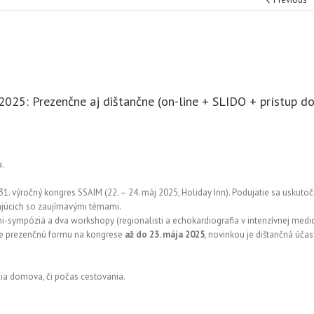
 2025: Prezenčne aj dištančne (on-line + SLIDO + prístup d
a.
31. výročný kongres SSAIM (22. – 24. máj 2025, Holiday Inn). Podujatie sa uskutoč
šajúcich so zaujímavými témami.
sympóziá a dva workshopy (regionalisti a echokardiografia v intenzívnej medic
pre prezenčnú formu na kongrese
až do 23. mája 2025
, novinkou je dištančná účas
dlia domova, či počas cestovania.