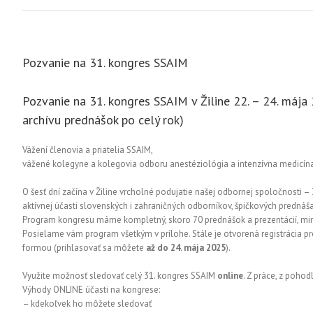
Pozvanie na 31. kongres SSAIM
Pozvanie na 31. kongres SSAIM v Žiline 22. – 24. mája
archívu prednášok po celý rok)
Vážení členovia a priatelia SSAIM,
vážené kolegyne a kolegovia odboru anestéziológia a intenzívna medicín
O šesť dní začína v Žiline vrcholné podujatie našej odbornej spoločnosti – 
aktívnej účasti slovenských i zahraničných odborníkov, špičkových predná
Program kongresu máme kompletný, skoro 70 prednášok a prezentácií, mini-
Posielame vám program všetkým v prílohe. Stále je otvorená registrácia 
formou (prihlasovať sa môžete
až do 24. mája 2025
).
Využite možnosť sledovať celý 31. kongres SSAIM
online
. Z práce, z poho
Výhody ONLINE účasti na kongrese:
– kdekoľvek ho môžete sledovať