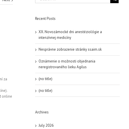
Recent Posts
XX. Novozámocké dni anestéziológie a
intenzívnej medicíny
o
Nesprávne zobrazenie stránky ssaim.sk
Oznámenie o možnosti objednania
neregistrovaného lieku Agilus
(no title)
ní za
íne).
(no title)
ť online
Archives
July 2026