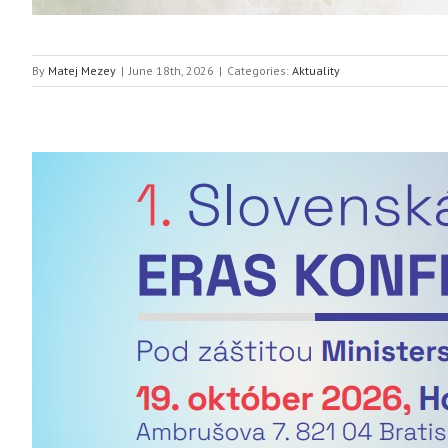
By
Matej Mezey
|
June 18th, 2026
|
Categories:
Aktuality