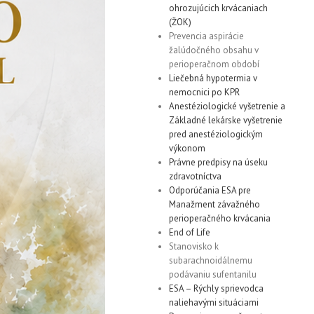
ohrozujúcich krvácaniach
(ŽOK)
Prevencia aspirácie
žalúdočného obsahu v
perioperačnom období
Liečebná hypotermia v
nemocnici po KPR
Anestéziologické vyšetrenie a
Základné lekárske vyšetrenie
pred anestéziologickým
výkonom
Právne predpisy na úseku
zdravotníctva
Odporúčania ESA pre
Manažment závažného
perioperačného krvácania
End of Life
Stanovisko k
subarachnoidálnemu
podávaniu sufentanilu
ESA – Rýchly sprievodca
naliehavými situáciami