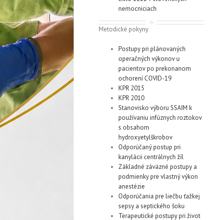
nemocniciach
Metodické pokyny
Postupy pri plánovaných
operačných výkonov u
pacientov po prekonanom
ochorení COVID-19
KPR 2015
KPR 2010
Stanovisko výboru SSAIM k
používaniu infúznych roztokov
s obsahom
hydroxyetylškrobov
Odporúčaný postup pri
kanylácii centrálnych žíl
Základné záväzné postupy a
podmienky pre vlastný výkon
anestézie
Odporúčania pre liečbu ťažkej
sepsy a septického šoku
Terapeutické postupy pri život