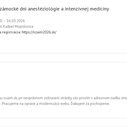
zámocké dni anestéziológie a intenzívnej medicíny
0. – 16.10. 2026
el Kaštieľ Mojmírovce
a registrácia:
https://nzaim2026.sk/
ssaim.sk, pri nesprávnom zobrazení stránky, vás prosím v adresnom riadku zmeni
e. Pracujeme na oprave a modernizácii webu. Ďakujem za pochopenie.