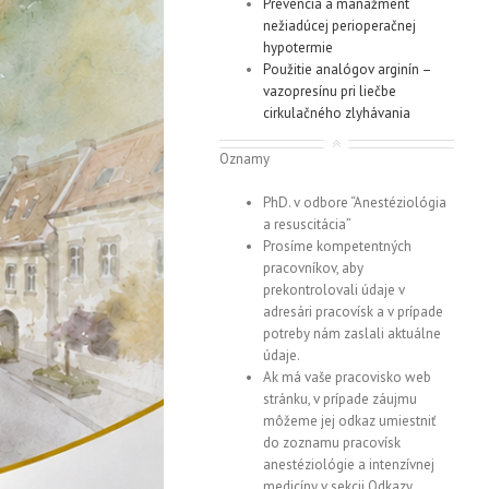
Prevencia a manažment
nežiadúcej perioperačnej
hypotermie
Použitie analógov arginín –
vazopresínu pri liečbe
cirkulačného zlyhávania
Oznamy
PhD. v odbore “Anestéziológia
a resuscitácia”
Prosíme kompetentných
pracovníkov, aby
prekontrolovali údaje v
adresári pracovísk a v prípade
potreby nám zaslali aktuálne
údaje.
Ak má vaše pracovisko web
stránku, v prípade záujmu
môžeme jej odkaz umiestniť
do zoznamu pracovísk
anestéziológie a intenzívnej
medicíny v sekcii Odkazy.