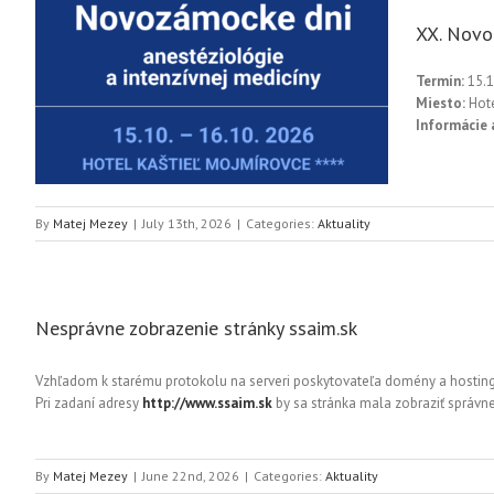
XX. Novo
Termín:
15.1
Miesto:
Hot
Informácie 
By
Matej Mezey
|
July 13th, 2026
|
Categories:
Aktuality
Nesprávne zobrazenie stránky ssaim.sk
Vzhľadom k starému protokolu na serveri poskytovateľa domény a hostingu 
Pri zadaní adresy
http://www.ssaim.sk
by sa stránka mala zobraziť správn
By
Matej Mezey
|
June 22nd, 2026
|
Categories:
Aktuality