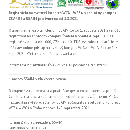
Registrácia na svetový kongres WCA – WFSA a spoločný kongres
ČSARIM a SSAIM je otvorená od 1.8.2021
Oznamujeme všetkým členom SSAIM, že od 1. augusta 2021 sa môžu
registrovať na spoločný kongres ČSARIM a SSAIM 4. sept. 2021 za
registračný poplatok 1000,-CZK, cca 40,- EUR. Výhodou registrácie je
súčasný online prístup na svetový kongres WFSA – WCA Prague 1.-5.
sept. 2021. Všetci ste srdečne pozvaní a vítaní!
Informácie viď Aktualitu ČSARIM, kde sú pokyny na registráciu.
Členstvo SSAIM bude kontrolované.
Ďakujeme za ústretovosť a priateľské gesto ex-prezidentovi prof. K.
Cvachovcovi, CSc. a súčasnému prezidentovi prof. V. Černému, PhD. za
možnosť pre všetkých členov SSAIM zúčastniť sa svetového kongresu
WFSA – WCA v Prahe v dňoch 1.-5 septembra 2021.
Roman Záhorec, prezident SSAIM
Bratislava 31. júla 2021