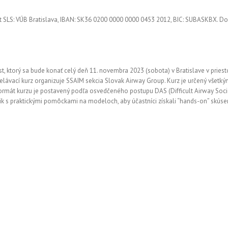
t SLS: VÚB Bratislava, IBAN: SK36 0200 0000 0000 0453 2012, BIC: SUBASKBX. Do
, ktorý sa bude konať celý deň 11. novembra 2023 (sobota) v Bratislave v pries
lávací kurz organizuje SSAIM sekcia Slovak Airway Group. Kurz je určený všetk
Formát kurzu je postavený podľa osvedčeného postupu DAS (Difficult Airway Soci
vik s praktickými pomôckami na modeloch, aby účastníci získali “hands-on” skúsen