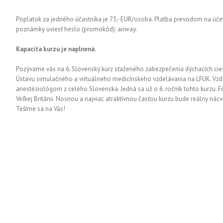
Poplatok za jedného účastníka je 75,- EUR/osoba. Platba prevodom na úče
poznámky uviesť heslo (promokód): airway.
Kapacita kurzu je naplnená.
Pozývame vás na 6. Slovenský kurz sťaženého zabezpečenia dýchacích ciest
Ústavu simulačného a virtuálneho medicínskeho vzdelávania na LFUK. Vzde
anestéziológom z celého Slovenska. Jedná sa už o 6. ročník tohto kurzu. 
Veľkej Británii. Nosnou a najviac atraktívnou časťou kurzu bude reálny nác
Tešíme sa na Vás!