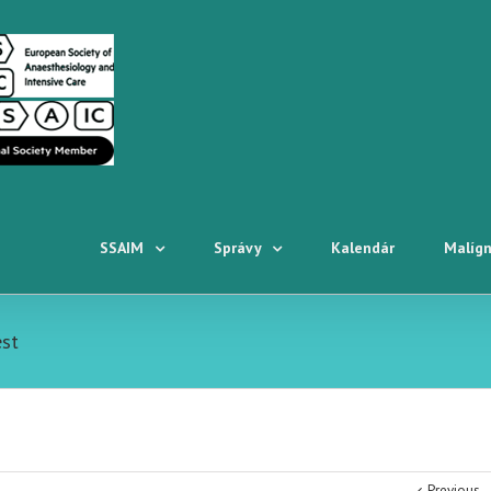
SSAIM
Správy
Kalendár
Malígn
est
Previous