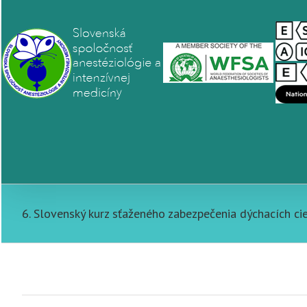
6. Slovenský kurz sťaženého zabezpečenia dýchacích ci