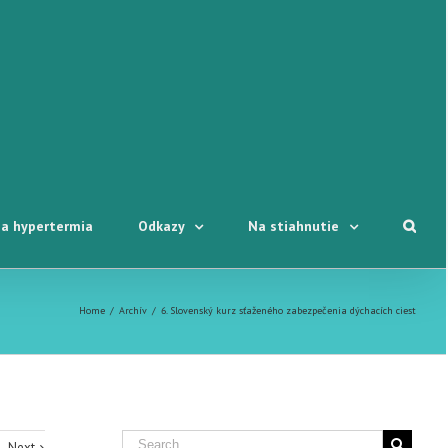
a hypertermia
Odkazy
Na stiahnutie
Home
/
Archív
/
6. Slovenský kurz sťaženého zabezpečenia dýchacích ciest
Next