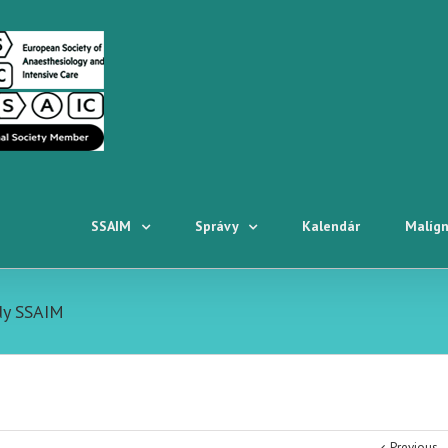
SSAIM
Správy
Kalendár
Malígn
dy SSAIM
Previous