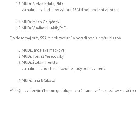
MUDr. Štefan Krbila, PhD.
za náhradných členov výboru SSAIM boli zvolení v poradí:
MUDr. Milan Galgánek
MUDr. Vladimír Hudák, PhD.
Do dozornej rady SSAIM boli zvolení, v poradí podľa počtu hlasov:
MUDr. Jaroslava Macková
MUDr. Tomáš Veselovský
MUDr. Štefan Trenkler
za náhradného člena dozornej rady bola zvolená:
MUDr. Jana Ušáková
Všetkým zvoleným členom gratulujeme a želáme veľa úspechov v práci p