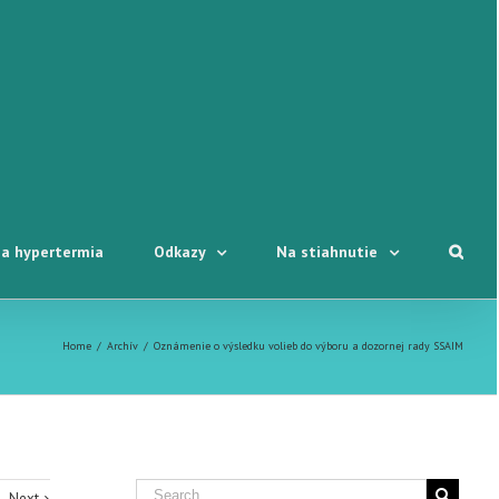
a hypertermia
Odkazy
Na stiahnutie
Home
/
Archív
/
Oznámenie o výsledku volieb do výboru a dozornej rady SSAIM
Next