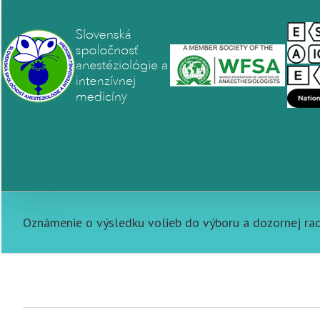
Oznámenie o výsledku volieb do výboru a dozornej ra