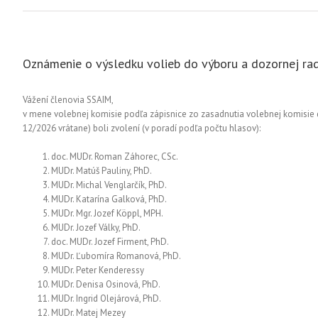
Oznámenie o výsledku volieb do výboru a dozornej ra
Vážení členovia SSAIM,
v mene volebnej komisie podľa zápisnice zo zasadnutia volebnej komisi
12/2026 vrátane) boli zvolení (v poradí podľa počtu hlasov):
doc. MUDr. Roman Záhorec, CSc.
MUDr. Matúš Pauliny, PhD.
MUDr. Michal Venglarčík, PhD.
MUDr. Katarína Galková, PhD.
MUDr. Mgr. Jozef Köppl, MPH.
MUDr. Jozef Války, PhD.
doc. MUDr. Jozef Firment, PhD.
MUDr. Ľubomíra Romanová, PhD.
MUDr. Peter Kenderessy
MUDr. Denisa Osinová, PhD.
MUDr. Ingrid Olejárová, PhD.
MUDr. Matej Mezey