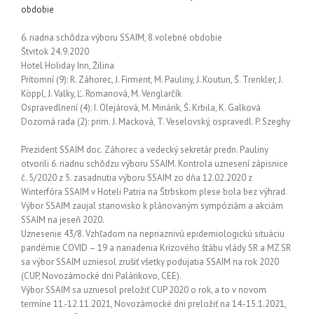
obdobie
6. riadna schôdza výboru SSAIM, 8.volebné obdobie
Štvrtok 24.9.2020
Hotel Holiday Inn, Žilina
Prítomní (9): R. Záhorec, J. Firment, M. Pauliny, J. Koutun, Š. Trenkler, J.
Köppl, J. Valky, Ľ. Romanová, M. Venglarčík
Ospravedlnení (4): I. Olejárová, M. Minárik, Š. Krbila, K. Galková
Dozorná rada (2): prim. J. Macková, T. Veselovský, ospravedl. P. Szeghy
Prezident SSAIM doc. Záhorec a vedecký sekretár predn. Pauliny
otvorili 6. riadnu schôdzu výboru SSAIM. Kontrola uznesení zápisnice
č. 5/2020 z 5. zasadnutia výboru SSAIM zo dňa 12.02.2020 z
Winterfóra SSAIM v Hoteli Patria na Štrbskom plese bola bez výhrad.
Výbor SSAIM zaujal stanovisko k plánovaným sympóziám a akciám
SSAIM na jeseň 2020.
Uznesenie 43/8. Vzhľadom na nepriaznivú epidemiologickú situáciu
pandémie COVID – 19 a nariadenia Krízového štábu vlády SR a MZ SR
sa výbor SSAIM uzniesol zrušiť všetky podujatia SSAIM na rok 2020
(CUP, Novozámocké dni Palárikovo, CEE).
Výbor SSAIM sa uzniesol preložiť CUP 2020 o rok, a to v novom
termíne 11.-12.11.2021, Novozámocké dni preložiť na 14.-15.1.2021,