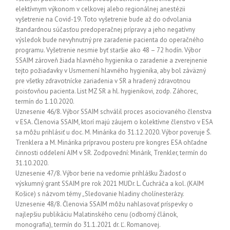
elektívnym výkonom v celkovej alebo regionálnej anestézii
vyšetrenie na Covid-19. Toto vyšetrenie bude až do odvolania
štandardnou súčasťou predoperačnej prípravy a jeho negatívny
výsledok bude nevyhnutný pre zaradenie pacienta do operačného
programu. Vyšetrenie nesmie byť staršie ako 48 – 72 hodín. Výbor
SSAIM zároveň žiada hlavného hygienika o zaradenie a zverejnenie
tejto požiadavky v Usmernení hlavného hygienika, aby bol záväzný
pre všetky zdravotnícke zariadenia v SR a hradený zdravotnou
poisťovňou pacienta. List MZ SR a hl. hygienikovi, zodp. Záhorec,
termín do 1.10.2020.
Uznesenie 46/8. Výbor SSAIM schválil proces asociovaného členstva
v ESA. Členovia SSAIM, ktorí majú záujem o kolektívne členstvo v ESA
sa môžu prihlásiť u doc. M. Minárika do 31.12.2020. Výbor poveruje Š.
Trenklera a M. Minárika prípravou posteru pre kongres ESA ohľadne
činnosti oddelení AIM v SR. Zodpovední: Minárik, Trenkler, termín do
31.10.2020.
Uznesenie 47/8. Výbor berie na vedomie prihlášku Žiadosť o
výskumný grant SSAIM pre rok 2021 MUDr. L. Čuchráča a kol. (KAIM
Košice) s názvom témy „Sledovanie hladiny cholínesterázy.
Uznesenie 48/8. Členovia SSAIM môžu nahlasovať príspevky o
najlepšiu publikáciu Malatinského cenu (odborný článok,
monografia), termín do 31.1.2021 dr. Ľ. Romanovej.