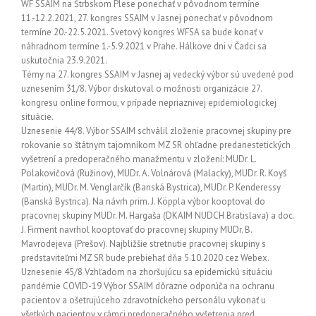
WF SSAIM na Štrbskom Plese ponechať v pôvodnom termíne
11.-12.2.2021, 27. kongres SSAIM v Jasnej ponechať v pôvodnom
termíne 20.-22.5.2021. Svetový kongres WFSA sa bude konať v
náhradnom termíne 1.-5.9.2021 v Prahe. Hálkove dni v Čadci sa
uskutočnia 23.9.2021.
Témy na 27. kongres SSAIM v Jasnej aj vedecký výbor sú uvedené pod
uznesením 31/8. Výbor diskutoval o možnosti organizácie 27.
kongresu online formou, v prípade nepriaznivej epidemiologickej
situácie.
Uznesenie 44/8. Výbor SSAIM schválil zloženie pracovnej skupiny pre
rokovanie so štátnym tajomníkom MZ SR ohľadne predanestetických
vyšetrení a predoperačného manažmentu v zložení: MUDr. L.
Polakovičová (Ružinov), MUDr. A. Volnárová (Malacky), MUDr. R. Koyš
(Martin), MUDr. M. Venglarčík (Banská Bystrica), MUDr. P. Kenderessy
(Banská Bystrica). Na návrh prim. J. Köppla výbor kooptoval do
pracovnej skupiny MUDr. M. Hargaša (DKAIM NUDCH Bratislava) a doc.
J. Firment navrhol kooptovať do pracovnej skupiny MUDr. B.
Mavrodejeva (Prešov). Najbližšie stretnutie pracovnej skupiny s
predstaviteľmi MZ SR bude prebiehať dňa 5.10.2020 cez Webex.
Uznesenie 45/8 Vzhľadom na zhoršujúcu sa epidemickú situáciu
pandémie COVID-19 Výbor SSAIM dôrazne odporúča na ochranu
pacientov a ošetrujúceho zdravotníckeho personálu vykonať u
všetkých pacientov v rámci predoperačného vyšetrenia pred