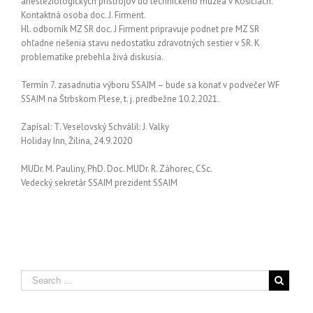
anestéziologických prístrojov do technického múzea v Košiciach.
Kontaktná osoba doc. J. Firment.
Hl. odborník MZ SR doc. J Firment pripravuje podnet pre MZ SR
ohľadne riešenia stavu nedostatku zdravotných sestier v SR. K
problematike prebehla živá diskusia.
Termín 7. zasadnutia výboru SSAIM – bude sa konať v podvečer WF
SSAIM na Štrbskom Plese, t. j. predbežne 10.2.2021.
Zapísal: T. Veselovský Schválil: J. Valky
Holiday Inn, Žilina, 24.9.2020
MUDr. M. Pauliny, PhD. Doc. MUDr. R. Záhorec, CSc.
Vedecký sekretár SSAIM prezident SSAIM