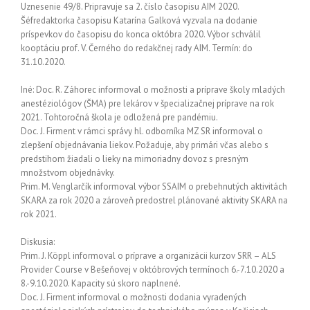
Uznesenie 49/8. Pripravuje sa 2. číslo časopisu AIM 2020.
Šéfredaktorka časopisu Katarína Galková vyzvala na dodanie
príspevkov do časopisu do konca októbra 2020. Výbor schválil
kooptáciu prof. V. Černého do redakčnej rady AIM. Termín: do
31.10.2020.
Iné: Doc. R. Záhorec informoval o možnosti a príprave školy mladých
anestéziológov (ŠMA) pre lekárov v špecializačnej príprave na rok
2021. Tohtoročná škola je odložená pre pandémiu.
Doc. J. Firment v rámci správy hl. odborníka MZ SR informoval o
zlepšení objednávania liekov. Požaduje, aby primári včas alebo s
predstihom žiadali o lieky na mimoriadny dovoz s presným
množstvom objednávky.
Prim. M. Venglarčík informoval výbor SSAIM o prebehnutých aktivitách
SKARA za rok 2020 a zároveň predostrel plánované aktivity SKARA na
rok 2021.
Diskusia:
Prim. J. Köppl informoval o príprave a organizácii kurzov SRR – ALS
Provider Course v Bešeňovej v októbrových termínoch 6.-7.10.2020 a
8.-9.10.2020. Kapacity sú skoro naplnené.
Doc. J. Firment informoval o možnosti dodania vyradených